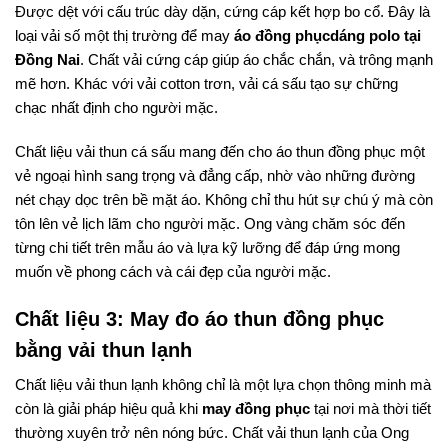
Được dệt với cấu trúc dày dặn, cứng cáp kết hợp bo cổ. Đây là
loại vải số một thị trường để may
áo đồng phụcdáng polo tại
Đồng Nai
. Chất vải cứng cáp giúp áo chắc chắn, và trông mạnh
mẽ hơn. Khác với vải cotton trơn, vải cá sấu tạo sự chững
chạc nhất định cho người mặc.
Chất liệu vải thun cá sấu mang đến cho áo thun đồng phục một
vẻ ngoại hình sang trọng và đẳng cấp, nhờ vào những đường
nét chạy dọc trên bề mặt áo. Không chỉ thu hút sự chú ý mà còn
tôn lên vẻ lịch lãm cho người mặc. Ong vàng chăm sóc đến
từng chi tiết trên mẫu áo và lựa kỹ lưỡng để đáp ứng mong
muốn về phong cách và cái đẹp của người mặc.
Chất liệu 3: May đo áo thun đồng phục
bằng vải thun lạnh
Chất liệu vải thun lạnh không chỉ là một lựa chọn thông minh mà
còn là giải pháp hiệu quả khi
may đồng phục
tại
nơi mà thời tiết
thường xuyên trở nên nóng bức. Chất vải thun lạnh của Ong