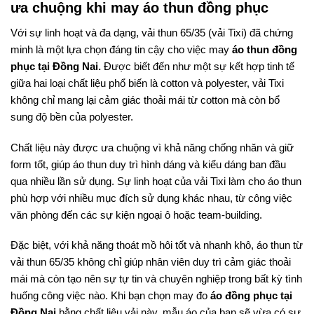
ưa chuộng khi may áo thun đồng phục
Với sự linh hoạt và đa dạng, vải thun 65/35 (vải Tixi) đã chứng
minh là một lựa chọn đáng tin cậy cho việc may
áo thun đồng
phục tại Đồng Nai.
Được biết đến như một sự kết hợp tinh tế
giữa hai loại chất liệu phổ biến là cotton và polyester, vải Tixi
không chỉ mang lại cảm giác thoải mái từ cotton mà còn bổ
sung độ bền của polyester.
Chất liệu này được ưa chuộng vì khả năng chống nhăn và giữ
form tốt, giúp áo thun duy trì hình dáng và kiểu dáng ban đầu
qua nhiều lần sử dụng. Sự linh hoạt của vải Tixi làm cho áo thun
phù hợp với nhiều mục đích sử dụng khác nhau, từ công việc
văn phòng đến các sự kiện ngoại ô hoặc team-building.
Đặc biệt, với khả năng thoát mồ hôi tốt và nhanh khô, áo thun từ
vải thun 65/35 không chỉ giúp nhân viên duy trì cảm giác thoải
mái mà còn tạo nên sự tự tin và chuyên nghiệp trong bất kỳ tình
huống công việc nào. Khi bạn chọn may đo
áo đồng phục tại
Đồng Nai
bằng chất liệu vải này, mẫu áo của bạn sẽ vừa có sự