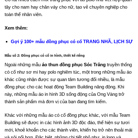
tây cho nam hay chân váy cho nữ, tạo vẻ chuyên nghiệp cho
toàn thể nhân viên.
Xem thêm:
Gợi ý 100+ mẫu đồng phục có cổ TRANG NHÃ, LỊCH SỰ
Mẫu số 2: Đồng phục có cổ in hình, thiết kế riêng
Ngoài những mẫu
áo thun đồng phục Sóc Trăng
truyền thống
có cổ như sơ mi hay polo nghiêm túc, một trong những mẫu áo
khác cũng nhận được sự quan tâm tương đối nhiều, là mẫu
đồng phục cho các hoạt động Team Building năng động. Khi
này, những mẫu áo in hình 3D sống động của Ong Vàng trở
thành sản phẩm mà đơn vị của bạn đang tìm kiếm.
Khác với những mẫu áo có cổ đồng phục khác, với mẫu Team
Building sẽ được in các hình ảnh 3D độc đáo, thể hiện sự tươi
mới, khoẻ khoắn cho các thành viên, khiến họ trở nên thoải mái
và sôi nổi hơn. Đặc biệt, những chi tiết nhỏ như, in logo và