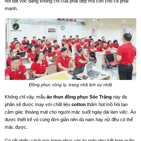
nổi bật vóc dáng không chỉ của phải đẹp mà còn cho cả phái
mạnh.
Đồng phục công ty, trang nhã lịch sự nhất
Không chỉ vậy, mẫu
áo thun đồng phục Sóc Trăng
này đa
phần sẽ được may với chất liệu
cotton
thấm hút mồ hôi tạo
cảm giác thoáng mát cho người mặc suốt ngày dài làm việc. Áo
được thiết kế vô cùng đơn giản nên dù nam hay nữ đều có thể
mặc được.
Có rất nhiều cách mix trang phục với áo polo như kết hợp quần