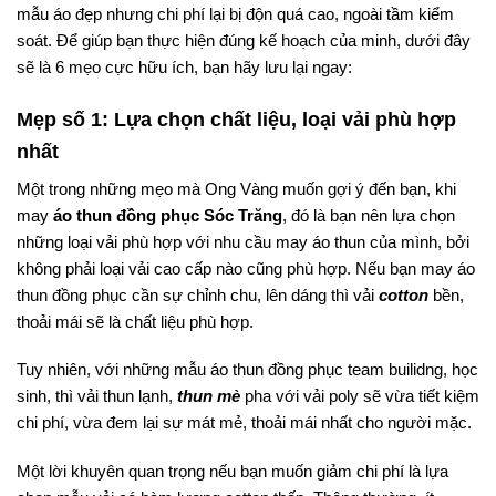
mẫu áo đẹp nhưng chi phí lại bị độn quá cao, ngoài tầm kiểm
soát. Để giúp bạn thực hiện đúng kế hoạch của minh, dưới đây
sẽ là 6 mẹo cực hữu ích, bạn hãy lưu lại ngay:
Mẹp số 1: Lựa chọn chất liệu, loại vải phù hợp
nhất
Một trong những mẹo mà Ong Vàng muốn gợi ý đến bạn, khi
may
áo thun đồng phục Sóc Trăng
, đó là bạn nên lựa chọn
những loại vải phù hợp với nhu cầu may áo thun của mình, bởi
không phải loại vải cao cấp nào cũng phù hợp. Nếu bạn may áo
thun đồng phục cần sự chỉnh chu, lên dáng thì vải
cotton
bền,
thoải mái sẽ là chất liệu phù hợp.
Tuy nhiên, với những mẫu áo thun đồng phục team builidng, học
sinh, thì vải thun lạnh,
thun mè
pha với vải poly sẽ vừa tiết kiệm
chi phí, vừa đem lại sự mát mẻ, thoải mái nhất cho người mặc.
Một lời khuyên quan trọng nếu bạn muốn giảm chi phí là lựa