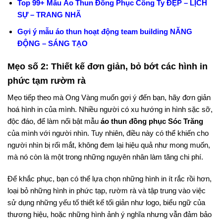
Top 99+ Mẫu Áo Thun Đồng Phục Công Ty ĐẸP – LỊCH
SỰ – TRANG NHÃ
Gợi ý mẫu áo thun hoạt động team building NĂNG
ĐỘNG – SÁNG TẠO
Mẹo số 2: Thiết kế đơn giản, bỏ bớt các hình in
phức tạm rườm rà
Mẹo tiếp theo mà Ong Vàng muốn gợi ý đến bạn, hãy đơn giản
hoá hình in của mình. Nhiều người có xu hướng in hình sặc sỡ,
độc đáo, để làm nổi bật mẫu
áo thun đồng phục Sóc Trăng
của mình với người nhìn. Tuy nhiên, điều này có thể khiến cho
người nhìn bị rối mắt, không đem lại hiệu quả như mong muốn,
mà nó còn là một trong những nguyên nhân làm tăng chi phí.
Để khắc phục, bạn có thể lựa chọn những hình in ít rắc rồi hơn,
loại bỏ những hình in phức tạp, rườm rà và tập trung vào việc
sử dụng những yếu tố thiết kế tối giản như logo, biểu ngữ của
thương hiệu, hoặc những hình ảnh ý nghĩa nhưng vẫn đảm bảo