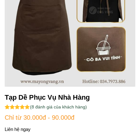
Tạp Dề Phục Vụ Nhà Hàng
(
8
đánh giá của khách hàng)
5.00
8
trên 5
Chỉ từ 30.000đ - 90.000đ
dựa trên
đánh giá
Liên hệ ngay