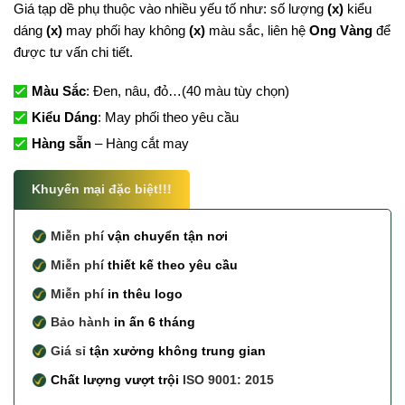
Giá tạp dề phụ thuộc vào nhiều yếu tố như: số lượng
(x)
kiểu
dáng
(x)
may phối hay không
(x)
màu sắc, liên hệ
Ong Vàng
để
được tư vấn chi tiết.
Màu Sắc
: Đen, nâu, đỏ…(40 màu tùy chọn)
Kiểu Dáng
: May phối theo yêu cầu
Hàng sẵn
– Hàng cắt may
Khuyến mại đặc biệt!!!
Miễn phí
vận chuyển tận nơi
Miễn phí
thiết kế theo yêu cầu
Miễn phí
in thêu logo
Bảo hành
in ấn 6 tháng
Giá sỉ
tận xưởng không trung gian
Chất lượng vượt trội
ISO 9001: 2015