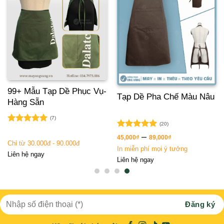
99+ Mẫu Tạp Dề Phục Vụ-
Tạp Dề Pha Chế Màu Nâu
Hàng Sẵn
(7)
(20)
Được xếp
Được xếp
–
hạng
5.00
45,000
₫
89,000
₫
hạng
5.00
Chỉ từ 30.000đ - 90.000đ
5 sao
In miễn phí mọi ý tưởng
5 sao
Liên hệ ngay
Liên hệ ngay