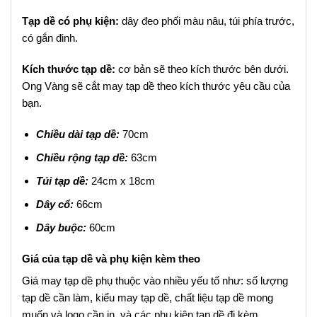
Tạp dề có phụ kiện:
dây đeo phối màu nâu, túi phía trước,
có gắn đinh.
Kích thước tạp dề:
cơ bản sẽ theo kích thước bên dưới.
Ong Vàng sẽ cắt may tạp dề theo kích thước yêu cầu của
bạn.
Chiều dài tạp dề:
70cm
Chiều rộng tạp dề:
63cm
Túi tạp dề:
24cm x 18cm
Dây cổ:
66cm
Dây buộc:
60cm
Giá của tạp dề và phụ kiện kèm theo
Giá may tạp dề phụ thuộc vào nhiều yếu tố như: số lượng
tạp dề cần làm, kiểu may tạp dề, chất liệu tạp dề mong
muốn và logo cần in, và các phụ kiện tạp dề đi kèm.