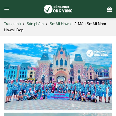
Skip
to
content
Trang chủ
/
Sản phẩm
/
Sơ Mi Hawaii
/
Mẫu Sơ Mi Nam
Hawaii Đẹp