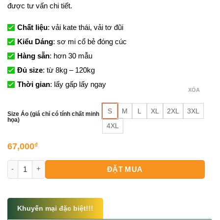
được tư vấn chi tiết.
Chất liệu
: vải kate thái, vải tơ đũi
Kiểu Dáng
: sơ mi cổ bẻ đóng cúc
Hàng sẵn
: hơn 30 mẫu
Đủ size
: từ 8kg – 120kg
Thời gian
: lấy gấp lấy ngay
XÓA
S
M
L
XL
2XL
3XL
Size Áo (giá chỉ có tính chất minh
họa)
4XL
67,000
₫
Mẫu Sơ Mi Nam Hawaii Đẹp số lượng
ĐẶT MUA
Khuyến mại đặc biệt!!!