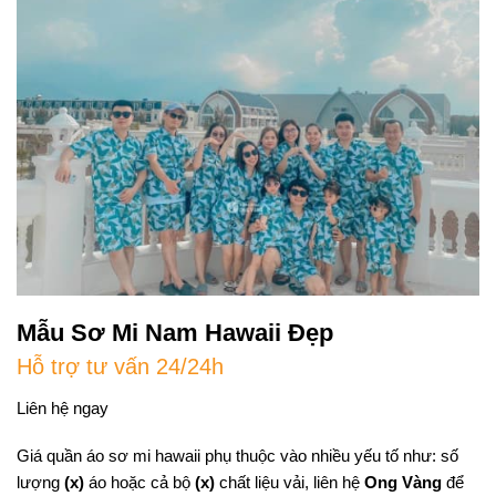
Mẫu Sơ Mi Nam Hawaii Đẹp
Hỗ trợ tư vấn 24/24h
Liên hệ ngay
Giá quần áo sơ mi hawaii phụ thuộc vào nhiều yếu tố như: số
lượng
(x)
áo hoặc cả bộ
(x)
chất liệu vải, liên hệ
Ong Vàng
để