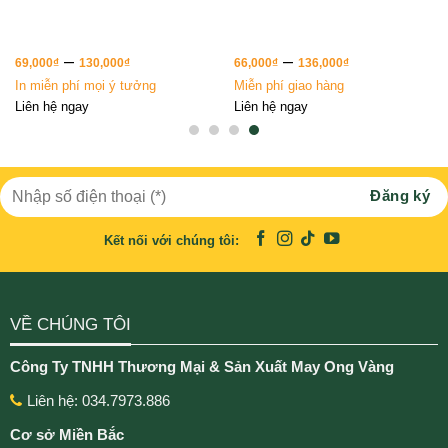
–
–
69,000
₫
130,000
₫
66,000
₫
136,000
₫
In miễn phí mọi ý tưởng
Miễn phí giao hàng
Liên hệ ngay
Liên hệ ngay
Kết nối với chúng tôi:
VỀ CHÚNG TÔI
Công Ty TNHH Thương Mại & Sản Xuất May Ong Vàng
Liên hệ: 034.7973.886
Cơ sở Miền Bắc