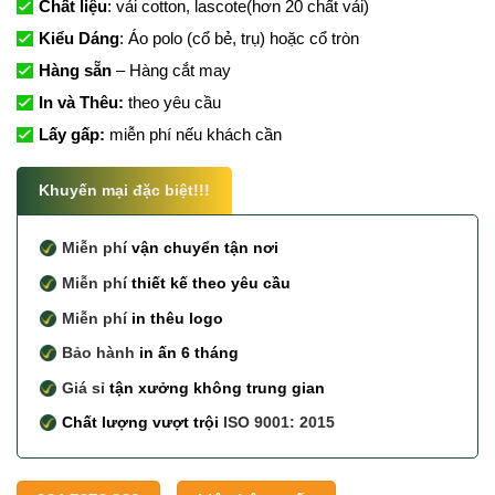
Chất liệu
: vải cotton, lascote(hơn 20 chất vải)
Kiểu Dáng
: Áo polo (cổ bẻ, trụ) hoặc cổ tròn
Hàng sẵn
– Hàng cắt may
In và Thêu:
theo yêu cầu
Lấy gấp:
miễn phí nếu khách cần
Khuyến mại đặc biệt!!!
Miễn phí
vận chuyển tận nơi
Miễn phí
thiết kế theo yêu cầu
Miễn phí
in thêu logo
Bảo hành
in ấn 6 tháng
Giá sỉ
tận xưởng không trung gian
Chất lượng vượt trội
ISO 9001: 2015