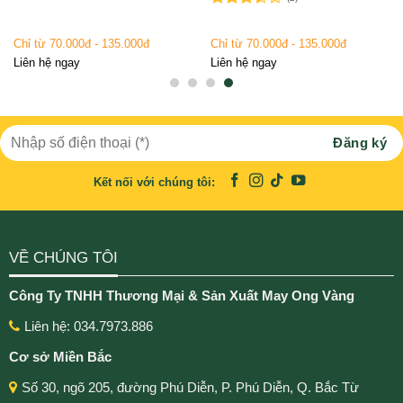
Được
xếp
Chỉ từ 70.000đ - 135.000đ
Chỉ từ 70.000đ - 135.000đ
hạng
3.50
5
Liên hệ ngay
Liên hệ ngay
sao
Kết nối với chúng tôi:
VỀ CHÚNG TÔI
Công Ty TNHH Thương Mại & Sản Xuất May Ong Vàng
Liên hệ: 034.7973.886
Cơ sở Miền Bắc
Số 30, ngõ 205, đường Phú Diễn, P. Phú Diễn, Q. Bắc Từ