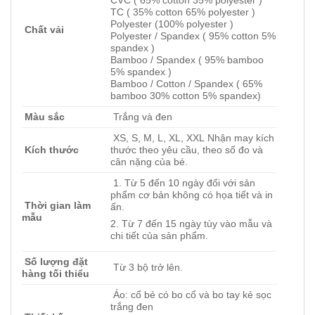
CVC ( 65% cotton 35% polyester )
TC ( 35% cotton 65% polyester )
Polyester (100% polyester )
Chất vải
Polyester / Spandex ( 95% cotton 5%
spandex )
Bamboo / Spandex ( 95% bamboo
5% spandex )
Bamboo / Cotton / Spandex ( 65%
bamboo 30% cotton 5% spandex)
Màu sắc
Trắng và đen
XS, S, M, L, XL, XXL Nhận may kích
Kích thước
thước theo yêu cầu, theo số đo và
cân nặng của bé.
1. Từ 5 đến 10 ngày đối với sản
phẩm cơ bản không có họa tiết và in
Thời gian làm
ấn.
mẫu
2. Từ 7 đến 15 ngày tùy vào mẫu và
chi tiết của sản phẩm.
Số lượng đặt
Từ 3 bộ trở lên.
hàng tối thiểu
Áo: cổ bẻ có bo cổ và bo tay kẻ sọc
trắng đen