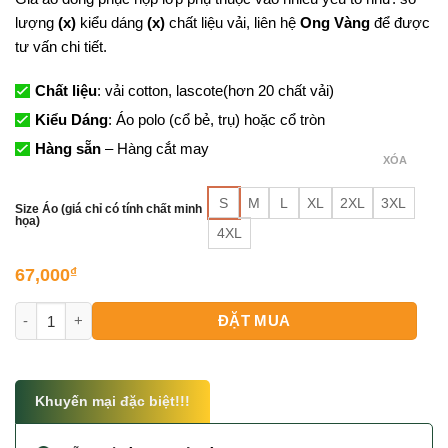
lượng
(x)
kiểu dáng
(x)
chất liệu vải, liên hệ
Ong Vàng
để được
tư vấn chi tiết.
Chất liệu
: vải cotton, lascote(hơn 20 chất vải)
Kiểu Dáng
: Áo polo (cổ bẻ, trụ) hoặc cổ tròn
Hàng sẵn
– Hàng cắt may
XÓA
S
M
L
XL
2XL
3XL
Size Áo (giá chỉ có tính chất minh
họa)
4XL
67,000
₫
Đồng Phục Họp Lớp Đẹp số lượng
ĐẶT MUA
Khuyến mại đặc biệt!!!