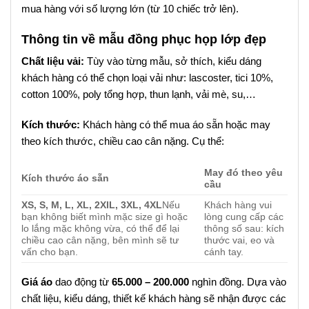
mua hàng với số lượng lớn (từ 10 chiếc trở lên).
Thông tin về mẫu đồng phục họp lớp đẹp
Chất liệu vải:
Tùy vào từng mẫu, sở thích, kiểu dáng
khách hàng có thể chọn loại vải như: lascoster, tici 10%,
cotton 100%, poly tổng hợp, thun lạnh, vải mè, su,…
Kích thước:
Khách hàng có thể mua áo sẵn hoặc may
theo kích thước, chiều cao cân nặng. Cụ thể:
May đó theo yêu
Kích thước áo sẵn
cầu
XS, S, M, L, XL, 2XlL, 3XL, 4XL
Nếu
Khách hàng vui
bạn không biết mình mặc size gì hoặc
lòng cung cấp các
lo lắng mặc không vừa, có thể để lại
thông số sau: kích
chiều cao cân nặng, bên mình sẽ tư
thước vai, eo và
vấn cho bạn.
cánh tay.
Giá áo
dao động từ
65.000 – 200.000
nghìn đồng. Dựa vào
chất liệu, kiểu dáng, thiết kế khách hàng sẽ nhận được các