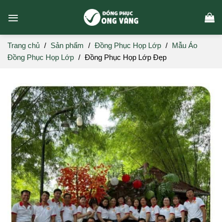
Skip
to
content
Trang chủ
/
Sản phẩm
/
Đồng Phục Họp Lớp
/
Mẫu Áo
Đồng Phục Họp Lớp
/
Đồng Phục Họp Lớp Đẹp