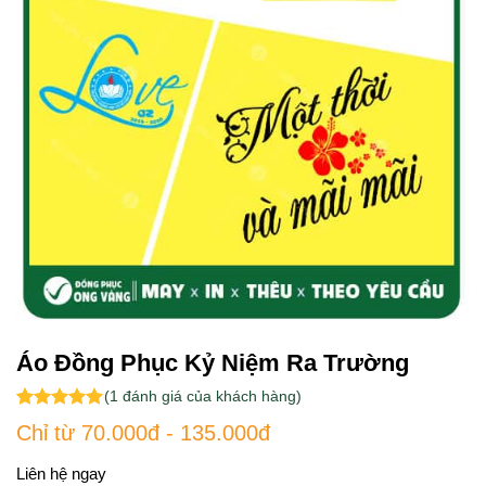
Áo Đồng Phục Kỷ Niệm Ra Trường
(
1
đánh giá của khách hàng)
5.00
1
trên 5
Chỉ từ 70.000đ - 135.000đ
dựa trên
đánh giá
Liên hệ ngay