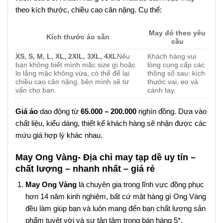
theo kích thước, chiều cao cân nặng. Cụ thể:
May đó theo yêu
Kích thước áo sẵn
cầu
XS, S, M, L, XL, 2XlL, 3XL, 4XL
Nếu
Khách hàng vui
bạn không biết mình mặc size gì hoặc
lòng cung cấp các
lo lắng mặc không vừa, có thể để lại
thông số sau: kích
chiều cao cân nặng, bên mình sẽ tư
thước vai, eo và
vấn cho bạn.
cánh tay.
Giá áo
dao động từ
65.000 – 200.000
nghìn đồng. Dựa vào
chất liệu, kiểu dáng, thiết kế khách hàng sẽ nhận được các
mứu giá hợp lý khác nhau.
May Ong Vàng- Địa chỉ may tạp dề uy tín –
chất lượng – nhanh nhất – giá rẻ
May Ong Vàng
là chuyên gia trong lĩnh vực đồng phục
hơn 14 năm kinh nghiệm, bất cứ mặt hàng gì Ong Vàng
đều làm giúp bạn và luôn mang đến bạn chất lượng sản
phẩm tuyệt vời và sự tận tâm trong bán hàng 5*.