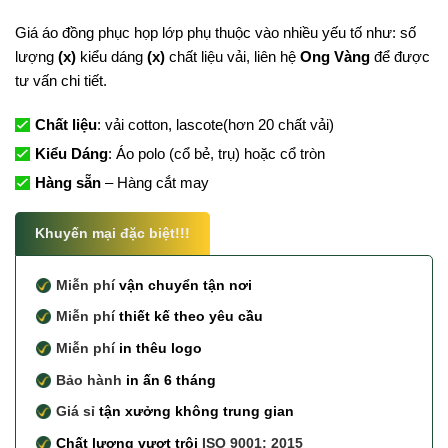
Giá áo đồng phục họp lớp phụ thuộc vào nhiều yếu tố như: số
lượng
(x)
kiểu dáng
(x)
chất liệu vải, liên hệ
Ong Vàng
để được
tư vấn chi tiết.
Chất liệu
: vải cotton, lascote(hơn 20 chất vải)
Kiểu Dáng
: Áo polo (cổ bẻ, trụ) hoặc cổ tròn
Hàng sẵn
– Hàng cắt may
Khuyến mại đặc biệt!!!
Miễn phí
vận chuyển tận nơi
Miễn phí
thiết kế theo yêu cầu
Miễn phí
in thêu logo
Bảo hành
in ấn 6 tháng
Giá sỉ
tận xưởng không trung gian
Chất lượng vượt trội
ISO 9001: 2015