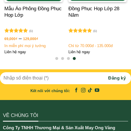
Mẫu Áo Phông Đồng Phục
Đồng Phục Họp Lớp 28
Họp Lớp
Năm
(1)
(1)
Được xếp
Được xếp
–
69,000
₫
129,000
₫
hạng
5.00
hạng
5.00
In miễn phí mọi ý tưởng
Chỉ từ 70.000đ - 135.000đ
5 sao
5 sao
Liên hệ ngay
Liên hệ ngay
Kết nối với chúng tôi:
VỀ CHÚNG TÔI
Công Ty TNHH Thương Mại & Sản Xuất May Ong Vàng