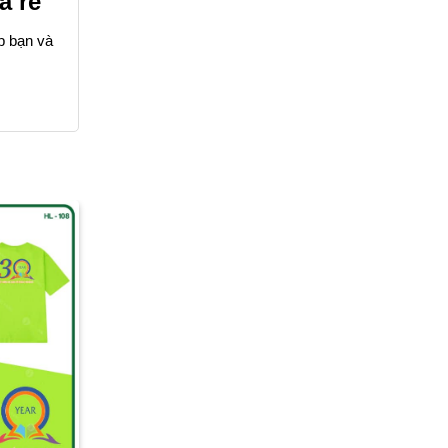
á rẻ
p bạn và