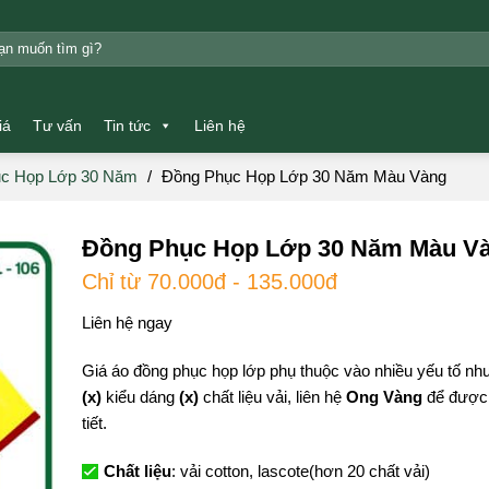
m:
iá
Tư vấn
Tin tức
Liên hệ
c Họp Lớp 30 Năm
/
Đồng Phục Họp Lớp 30 Năm Màu Vàng
Đồng Phục Họp Lớp 30 Năm Màu V
Chỉ từ 70.000đ - 135.000đ
Liên hệ ngay
Giá áo đồng phục họp lớp phụ thuộc vào nhiều yếu tố nh
(x)
kiểu dáng
(x)
chất liệu vải, liên hệ
Ong Vàng
để được 
tiết.
Chất liệu
: vải cotton, lascote(hơn 20 chất vải)