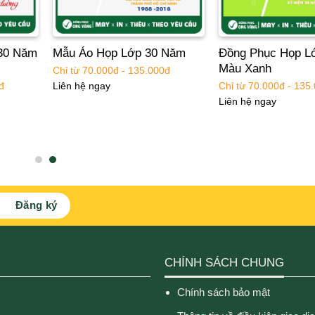
30 Năm
Mẫu Áo Họp Lớp 30 Năm
Đồng Phục Họp L
Màu Xanh
Chỉ từ 70.000đ - 135.000đ
đ
Chỉ từ 70.000đ - 135
Liên hệ ngay
Liên hệ ngay
CHÍNH SÁCH CHUNG
Chính sách bảo mật