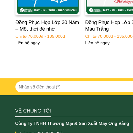
m
Đồng Phục Họp Lớp 30 Năm
Đồng Phục Họp Lớp 
– Một thời để nhớ
Màu Trắng
Chỉ từ 70.000đ - 135.000đ
Chỉ từ 70.000đ - 135.000
Liên hệ ngay
Liên hệ ngay
VỀ CHÚNG TÔI
Công Ty TNHH Thương Mại & Sản Xuất May Ong Vàng