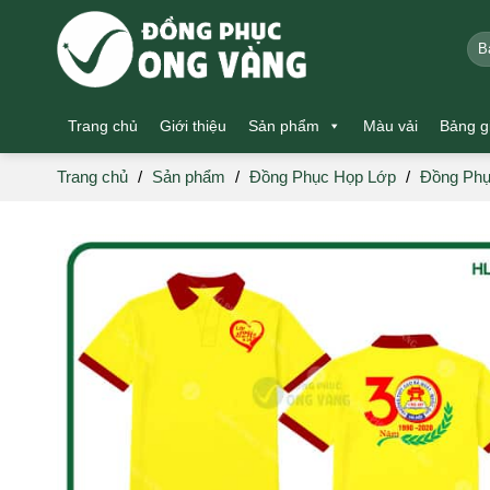
Skip
to
Tìm
kiế
content
Trang chủ
Giới thiệu
Sản phẩm
Màu vải
Bảng g
Trang chủ
/
Sản phẩm
/
Đồng Phục Họp Lớp
/
Đồng Phụ