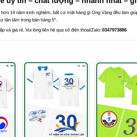
 uy tín – chất lượng – nhanh nhất – gi
c hơn 14 năm kinh nghiệm, bất cứ mặt hàng gì Ong Vàng đều làm giú
ự tận tâm trong bán hàng 5*.
và giá rẻ. Vui lòng liên hệ qua số điện thoại/Zalo:
0347973886