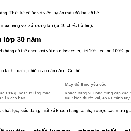
ng. Thiết kế cổ áo và viền tay áo màu đỏ loại cổ bẻ.
 mua hàng với số lượng lớn (từ 10 chiếc trở lên).
p lớp 30 năm
 hàng có thể chọn loại vải như: lascoster, tici 10%, cotton 100%, po
o kích thước, chiều cao cân nặng. Cụ thể:
May đó theo yêu cầu
c size gì hoặc lo lắng mặc
Khách hàng vui lòng cung cấp các 
ư vấn cho bạn.
sau: kích thước vai, eo và cánh tay.
chất liệu, kiểu dáng, thiết kế khách hàng sẽ nhận được các mứu giá