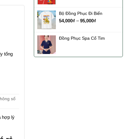
Bộ Đồng Phục Đi Biển
54,000
₫
–
95,000
₫
Đồng Phục Spa Cổ Tim
ly tổng
thông số
 hợp lý