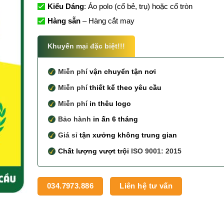
Kiểu Dáng
: Áo polo (cổ bẻ, trụ) hoặc cổ tròn
Hàng sẵn
– Hàng cắt may
Khuyến mại đặc biệt!!!
Miễn phí
vận chuyển tận nơi
Miễn phí
thiết kế theo yêu cầu
Miễn phí
in thêu logo
Bảo hành
in ấn 6 tháng
Giá sỉ
tận xưởng không trung gian
Chất lượng vượt trội
ISO 9001: 2015
034.7973.886
Liên hệ tư vấn