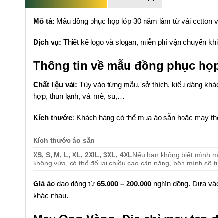
Mô tả:
Mẫu đồng phục họp lớp 30 năm làm từ vải cotton và
Dịch vụ:
Thiết kế logo và slogan, miễn phí vận chuyển khi
Thông tin về mẫu đồng phục họ
Chất liệu vải:
Tùy vào từng mẫu, sở thích, kiểu dáng khách
hợp, thun lạnh, vải mè, su,…
Kích thước:
Khách hàng có thể mua áo sẵn hoặc may the
Kích thước áo sẵn
XS, S, M, L, XL, 2XlL, 3XL, 4XL
Nếu bạn không biết mình mặ
không vừa, có thể để lại chiều cao cân nặng, bên mình sẽ t
Giá áo
dao động từ
65.000 – 200.000
nghìn đồng. Dựa vào 
khác nhau.