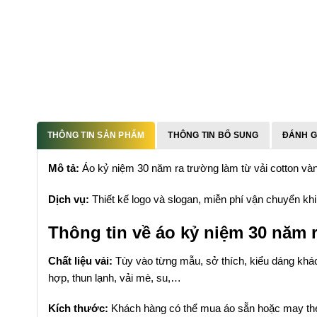
THÔNG TIN SẢN PHẨM
THÔNG TIN BỔ SUNG
ĐÁNH GI
Mô tả:
Áo kỷ niệm 30 năm ra trường làm từ vải cotton vàng
Dịch vụ:
Thiết kế logo và slogan, miễn phí vận chuyển khi
Thông tin về áo kỷ niệm 30 năm 
Chất liệu vải:
Tùy vào từng mẫu, sở thích, kiểu dáng khách
hợp, thun lạnh, vải mè, su,…
Kích thước:
Khách hàng có thể mua áo sẵn hoặc may the