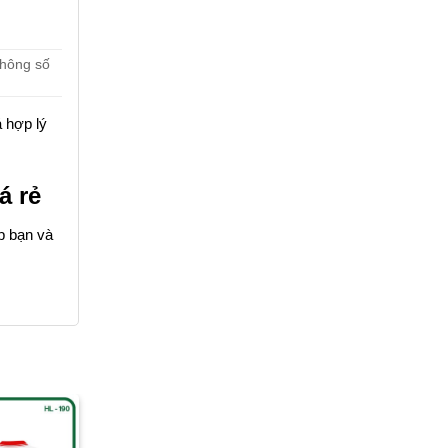
thông số
 hợp lý
á rẻ
p bạn và