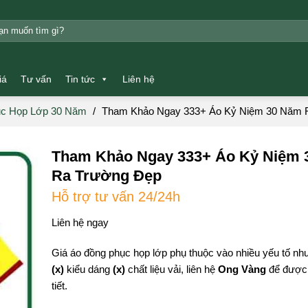
m:
iá
Tư vấn
Tin tức
Liên hệ
c Họp Lớp 30 Năm
/
Tham Khảo Ngay 333+ Áo Kỷ Niệm 30 Năm 
Tham Khảo Ngay 333+ Áo Kỷ Niệm 
Ra Trường Đẹp
Hỗ trợ tư vấn 24/24h
Liên hệ ngay
Giá áo đồng phục họp lớp phụ thuộc vào nhiều yếu tố nh
(x)
kiểu dáng
(x)
chất liệu vải, liên hệ
Ong Vàng
để được 
tiết.