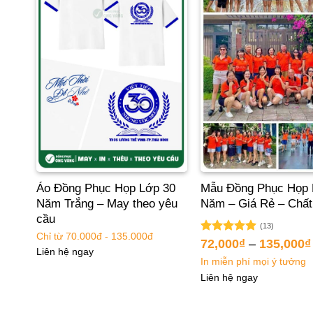
 Năm
Áo Đồng Phục Họp Lớp 30
Mẫu Đồng Phục Họp 
Năm Trắng – May theo yêu
Năm – Giá Rẻ – Chất
cầu
(13)
Chỉ từ 70.000đ - 135.000đ
Được xếp
72,000
₫
–
135,000
₫
Liên hệ ngay
hạng
5.00
In miễn phí mọi ý tưởng
5 sao
Liên hệ ngay