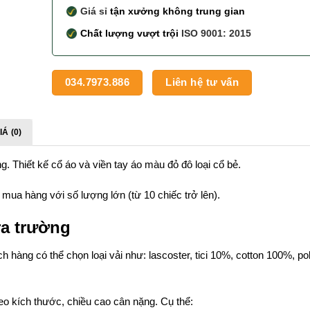
Giá sỉ
tận xưởng không trung gian
Chất lượng vượt trội
ISO 9001: 2015
034.7973.886
Liên hệ tư vấn
Á (0)
. Thiết kế cổ áo và viền tay áo màu đỏ đô loại cổ bẻ.
 mua hàng với số lượng lớn (từ 10 chiếc trở lên).
ra trường
 hàng có thể chọn loại vải như: lascoster, tici 10%, cotton 100%, po
o kích thước, chiều cao cân nặng. Cụ thể: