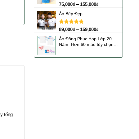
Được xếp
75,000
₫
–
155,000
₫
hạng
5.00
5 sao
Áo Bếp Đẹp
Được xếp
89,000
₫
–
159,000
₫
hạng
5.00
5 sao
Áo Đồng Phục Họp Lớp 20
Năm- Hơn 60 màu tùy chọn
giá rẻ
ly tổng