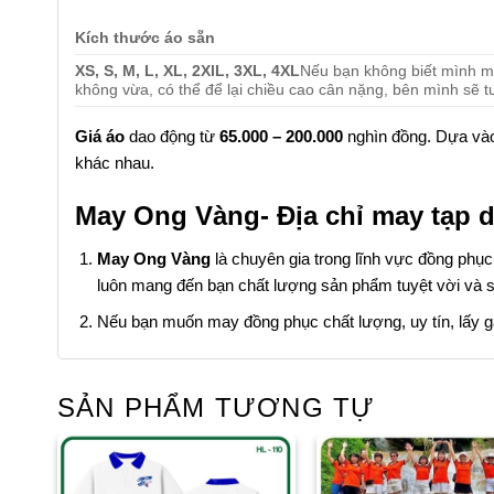
Kích thước áo sẵn
XS, S, M, L, XL, 2XlL, 3XL, 4XL
Nếu bạn không biết mình mặ
không vừa, có thể để lại chiều cao cân nặng, bên mình sẽ t
Giá áo
dao động từ
65.000 – 200.000
nghìn đồng. Dựa vào 
khác nhau.
May Ong Vàng- Địa chỉ may tạp dề
May Ong Vàng
là chuyên gia trong lĩnh vực đồng phụ
luôn mang đến bạn chất lượng sản phẩm tuyệt vời và s
Nếu bạn muốn may đồng phục chất lượng, uy tín, lấy gấp 
SẢN PHẨM TƯƠNG TỰ