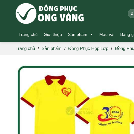
Skip
to
Tìm
kiế
content
Trang chủ
Giới thiệu
Sản phẩm
Màu vải
Bảng g
Trang chủ
/
Sản phẩm
/
Đồng Phục Họp Lớp
/
Đồng Phụ