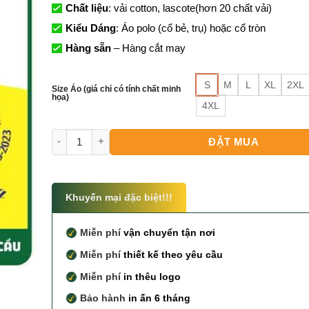
Chất liệu
: vải cotton, lascote(hơn 20 chất vải)
Kiểu Dáng
: Áo polo (cổ bẻ, trụ) hoặc cổ tròn
Hàng sẵn
– Hàng cắt may
S
M
L
XL
2XL
Size Áo (giá chỉ có tính chất minh
họa)
4XL
Tham Khảo Ngay 333+ Áo Kỷ Niệm 30 Năm Ra Trường 
ĐẶT MUA
Khuyến mại đặc biệt!!!
Miễn phí
vận chuyển tận nơi
Miễn phí
thiết kế theo yêu cầu
Miễn phí
in thêu logo
Bảo hành
in ấn 6 tháng