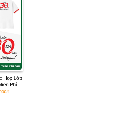
c Họp Lớp
Miễn Phí
.000đ