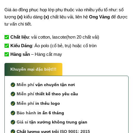
Giá áo đồng phục họp lớp phụ thuộc vào nhiều yếu tố như: số
lượng
(x)
kiểu dáng
(x)
chất liệu vải, liên hệ
Ong Vàng
để được
tư vấn chi tiết.
Chất liệu
: vải cotton, lascote(hơn 20 chất vải)
Kiểu Dáng
: Áo polo (cổ bẻ, trụ) hoặc cổ tròn
Hàng sẵn
– Hàng cắt may
Khuyến mại đặc biệt!!!
Miễn phí
vận chuyển tận nơi
Miễn phí
thiết kế theo yêu cầu
Miễn phí
in thêu logo
Bảo hành
in ấn 6 tháng
Giá sỉ
tận xưởng không trung gian
Chất lượng vượt trội
ISO 9001: 2015