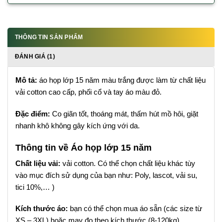
THÔNG TIN SẢN PHẨM
ĐÁNH GIÁ (1)
Mô tả:
áo họp lớp 15 năm màu trắng được làm từ chất liệu
vải cotton cao cấp, phối cổ và tay áo màu đỏ.
Đặc điểm:
Co giãn tốt, thoáng mát, thấm hút mồ hôi, giặt
nhanh khô không gây kích ứng với da.
Thông tin về Áo họp lớp 15 năm
Chất liệu vải:
vải cotton. Có thể chọn chất liệu khác tùy
vào mục đích sử dụng của bạn như: Poly, lascot, vải su,
tici 10%,… )
Kích thước áo:
bạn có thể chọn mua áo sẵn (các size từ
XS – 3XL) hoặc may đo theo kích thước (8-120kg)