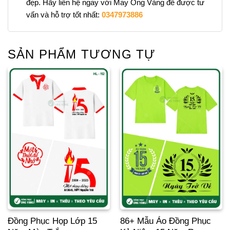
đẹp. Hãy liên hệ ngay với May Ong Vàng để được tư
vấn và hỗ trợ tốt nhất:
0347973886
SẢN PHẨM TƯƠNG TỰ
Đồng Phục Họp Lớp 15
86+ Mẫu Áo Đồng Phục