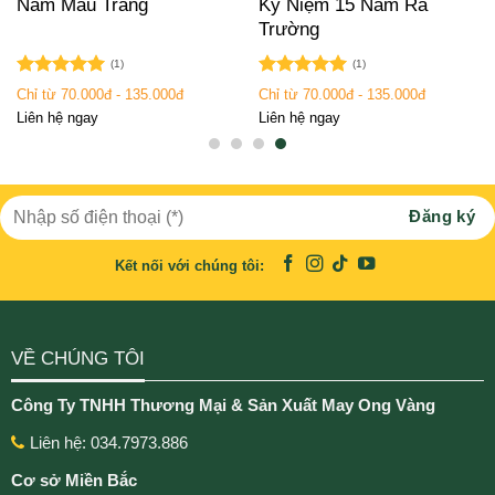
Năm Màu Trắng
Kỷ Niệm 15 Năm Ra
Trường
(1)
(1)
Được xếp
Được xếp
Chỉ từ 70.000đ - 135.000đ
Chỉ từ 70.000đ - 135.000đ
hạng
5.00
hạng
5.00
Liên hệ ngay
Liên hệ ngay
5 sao
5 sao
Kết nối với chúng tôi:
VỀ CHÚNG TÔI
Công Ty TNHH Thương Mại & Sản Xuất May Ong Vàng
Liên hệ: 034.7973.886
Cơ sở Miền Bắc