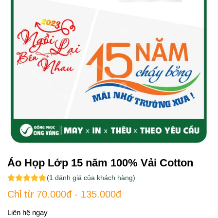
Áo Họp Lớp 15 năm 100% Vải Cotton
(
1
đánh giá của khách hàng)
5.00
1
trên 5
Chỉ từ 70.000đ - 135.000đ
dựa trên
đánh giá
Liên hệ ngay