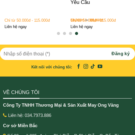
Yêu Cầu
–
Chỉ từ 50.000đ - 115.000đ
Chỉ từ 50.000đ - 115.000đ
50,000
₫
89,000
₫
Liên hệ ngay
Liên hệ ngay
Kết nối với chúng tôi:
VỀ CHÚNG TÔI
Công Ty TNHH Thương Mại & Sản Xuất May Ong Vàng
Liên hệ: 034.7973.886
Cơ sở Miền Bắc