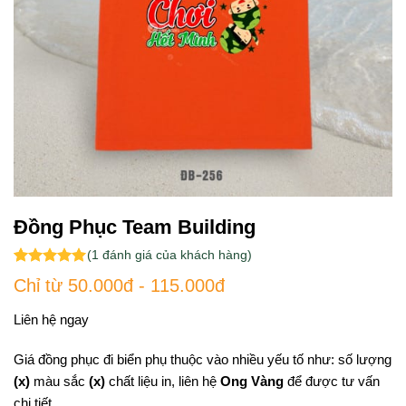
Đồng Phục Team Building
(
1
đánh giá của khách hàng)
5.00
1
trên 5
Chỉ từ 50.000đ - 115.000đ
dựa trên
đánh giá
Liên hệ ngay
Giá đồng phục đi biển phụ thuộc vào nhiều yếu tố như: số lượng
(x)
màu sắc
(x)
chất liệu in, liên hệ
Ong Vàng
để được tư vấn
chi tiết.