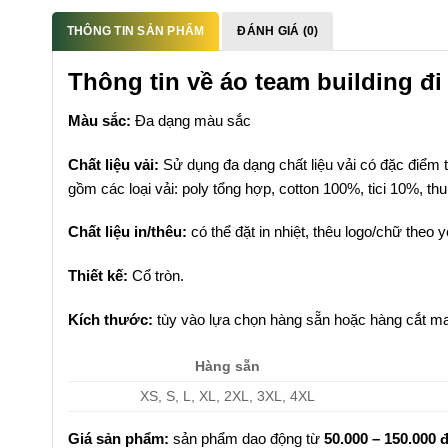
THÔNG TIN SẢN PHẨM
ĐÁNH GIÁ (0)
Thông tin về áo team building đi 
Màu sắc:
Đa dạng màu sắc
Chất liệu vải:
Sử dụng đa dạng chất liệu vải có đặc điểm t
gồm các loại vải: poly tổng hợp, cotton 100%, tici 10%, t
Chất liệu in/thêu:
có thể đặt in nhiệt, thêu logo/chữ theo 
Thiết kế:
Cổ tròn.
Kích thước:
tùy vào lựa chọn hàng sẵn hoặc hàng cắt ma
Hàng sẵn
XS, S, L, XL, 2XL, 3XL, 4XL
Giá sản phẩm:
sản phẩm dao động từ
50.000 – 150.000 