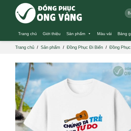
Skip
to
Tìm
kiế
content
Trang chủ
Giới thiệu
Sản phẩm
Màu vải
Bảng g
Trang chủ
/
Sản phẩm
/
Đồng Phục Đi Biển
/
Đồng Phục 