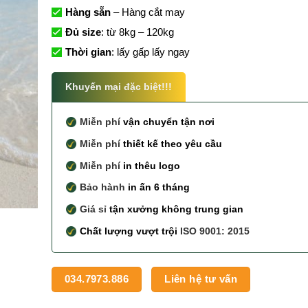
Hàng sẵn
– Hàng cắt may
Đủ size
: từ 8kg – 120kg
Thời gian
: lấy gấp lấy ngay
Khuyến mại đặc biệt!!!
Miễn phí
vận chuyển tận nơi
Miễn phí
thiết kế theo yêu cầu
Miễn phí
in thêu logo
Bảo hành
in ấn 6 tháng
Giá sỉ
tận xưởng không trung gian
Chất lượng vượt trội
ISO 9001: 2015
034.7973.886
Liên hệ tư vấn