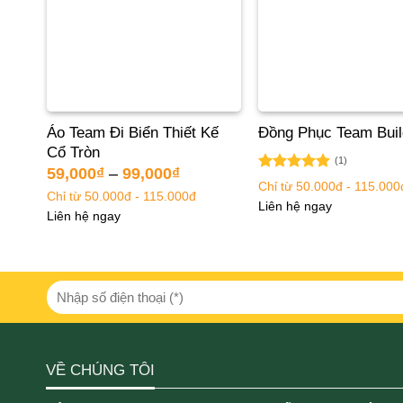
iển
Áo Team Đi Biển Thiết Kế
Đồng Phục Team Buil
Cổ Tròn
(1)
59,000
₫
–
99,000
₫
Được xếp
Chỉ từ 50.000đ - 115.000
hạng
5.00
Chỉ từ 50.000đ - 115.000đ
Liên hệ ngay
5 sao
Liên hệ ngay
VỀ CHÚNG TÔI