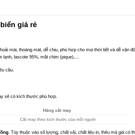
biển giá rẻ
hoải mái, thoáng mát, dễ chịu, phù hợp cho mọi thời tiết và dễ vận đ
hun lạnh, lascote 95%, mắt chim (pique),…
yêu cầu.
y sẽ có kích thước phù hợp.
Hàng cắt may
Cắt may theo kích thước của mỗi người
đồng
. Tùy thuộc vào số lượng, chất vải, chất liệu in, thêu mà giá có t