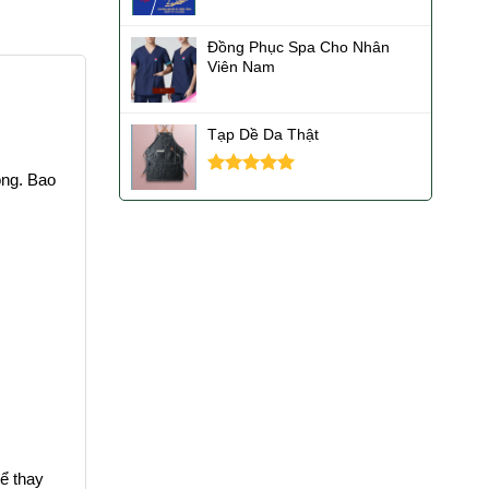
Đồng Phục Spa Cho Nhân
Viên Nam
Tạp Dề Da Thật
ộng. Bao
Được xếp
hạng
5.00
5 sao
hể thay