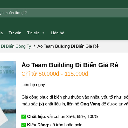
m:
iá
Tư vấn
Tin tức
Liên hệ
Đi Biển Công Ty
/
Áo Team Building Đi Biển Giá Rẻ
Áo Team Building Đi Biển Giá Rẻ
Chỉ từ 50.000đ - 115.000đ
Liên hệ ngay
Giá đồng phục đi biển phụ thuộc vào nhiều yếu tố như: 
màu sắc
(x)
chất liệu in, liên hệ
Ong Vàng
để được tư vấn
Chất liệu
: vải cotton 35%, 65%, 100%
Kiểu Dáng
: cổ tròn hoặc polo