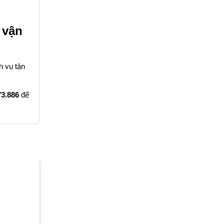
 vận
h vụ tận
73.886
để