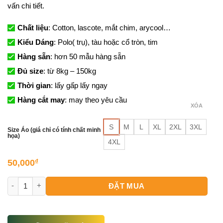
vấn chi tiết.
Chất liệu
: Cotton, lascote, mắt chim, arycool…
Kiểu Dáng
: Polo( trụ), tàu hoặc cổ tròn, tim
Hàng sẵn
: hơn 50 mẫu hàng sẵn
Đủ size
: từ 8kg – 150kg
Thời gian
: lấy gấp lấy ngay
Hàng cắt may
: may theo yêu cầu
XÓA
S
M
L
XL
2XL
3XL
Size Áo (giá chỉ có tính chất minh
họa)
4XL
50,000
₫
Mẫu Áo Thun Đồng Phục Công Ty số lượng
ĐẶT MUA