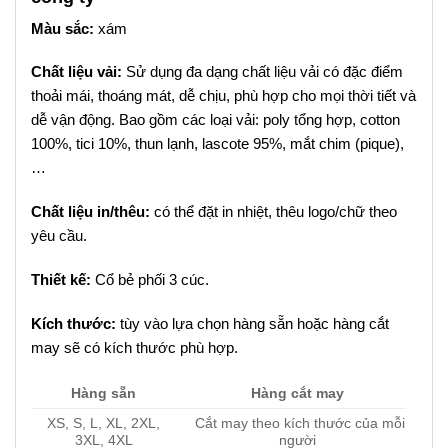
Màu sắc:
xám
Chất liệu vải:
Sử dụng đa dạng chất liệu vải có đặc điểm
thoải mái, thoáng mát, dễ chịu, phù hợp cho mọi thời tiết và
dễ vận động. Bao gồm các loại vải: poly tổng hợp, cotton
100%, tici 10%, thun lạnh, lascote 95%, mắt chim (pique),
…
Chất liệu in/thêu:
có thể đặt in nhiệt, thêu logo/chữ theo
yêu cầu.
Thiết kế:
Cổ bẻ phối 3 cúc.
Kích thước:
tùy vào lựa chọn hàng sẵn hoặc hàng cắt
may sẽ có kích thước phù hợp.
Hàng sẵn
Hàng cắt may
XS, S, L, XL, 2XL,
Cắt may theo kích thước của mỗi
3XL, 4XL
người