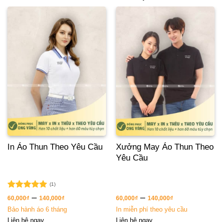
In Áo Thun Theo Yêu Cầu
Xưởng May Áo Thun Theo
Yêu Cầu
(1)
Được xếp
–
–
60,000
₫
140,000
₫
60,000
₫
140,000
₫
hạng
5.00
Bảo hành áo 6 tháng
In miễn phí theo yêu cầu
5 sao
Liên hệ ngay
Liên hệ ngay