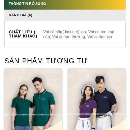
THÔNG TIN BỔ SUNG
ĐÁNH GIÁ (4)
Vải cá sấu( lascote) xịn, Vải cotton cao
CHẤT LIỆU (
THAM KHẢO)
cấp, Vải cotton thường, Vải cotton xịn
SẢN PHẨM TƯƠNG TỰ