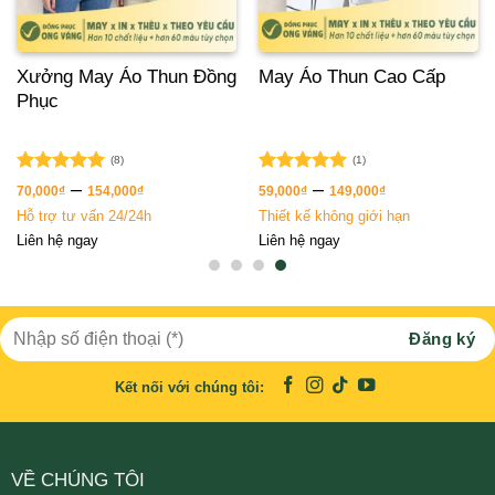
Xưởng May Áo Thun Đồng
May Áo Thun Cao Cấp
Phục
(8)
(1)
Được xếp
Được xếp
–
–
70,000
₫
154,000
₫
59,000
₫
149,000
₫
hạng
5.00
hạng
5.00
Hỗ trợ tư vấn 24/24h
Thiết kế không giới hạn
5 sao
5 sao
Liên hệ ngay
Liên hệ ngay
Kết nối với chúng tôi:
VỀ CHÚNG TÔI