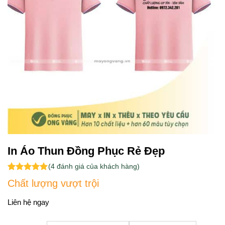
In Áo Thun Đồng Phục Rẻ Đẹp
(
4
đánh giá của khách hàng)
5.00
4
trên 5
Chất lượng vượt trội
dựa trên
đánh giá
Liên hệ ngay