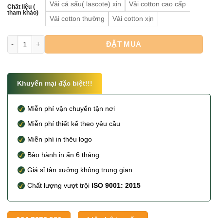
Vải cá sấu( lascote) xịn
Vải cotton cao cấp
Chất liệu (
tham khảo)
Vải cotton thường
Vải cotton xịn
In Áo Thun Đồng Phục Rẻ Đẹp số lượng
ĐẶT MUA
Khuyến mại đặc biệt!!!
Miễn phí vận chuyển tận nơi
Miễn phí thiết kế theo yêu cầu
Miễn phí in thêu logo
Bảo hành in ấn 6 tháng
Giá sỉ tận xưởng không trung gian
Chất lượng vượt trội
ISO 9001: 2015