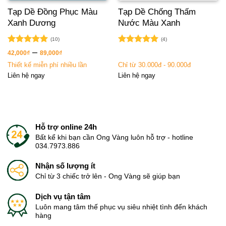
Tạp Dề Chống Thấm
Tạp Dề Đồng Phục Màu
Nước Màu Xanh
Xanh Dương
(4)
(10)
Được xếp
Được xếp
–
42,000
₫
89,000
₫
hạng
5.00
hạng
5.00
Chỉ từ 30.000đ - 90.000đ
Thiết kế miễn phí nhiều lần
5 sao
5 sao
Liên hệ ngay
Liên hệ ngay
Hỗ trợ online 24h
Bất kể khi bạn cần Ong Vàng luôn hỗ trợ - hotline
034.7973.886
Nhận số lượng ít
Chỉ từ 3 chiếc trở lên - Ong Vàng sẽ giúp bạn
Dịch vụ tận tâm
Luôn mang tâm thế phục vụ siêu nhiệt tình đến khách
hàng